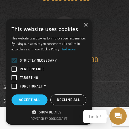
×
This website uses cookies
This website uses cookies to improve user experience.
By using our website you consent to all cookies in
Trovaci
accordance with our Cookie Policy.
Read more
Tragaki,Zakynthos 29100
STRICTLY NECESSARY
PERFORMANCE
TARGETING
FUNCTIONALITY
Seguici su
ACCEPT ALL
DECLINE ALL
Sviluppo & Hosting By
SHOW DETAILS
hello!
POWERED BY COOKIESCRIPT